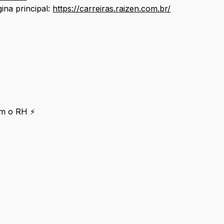
ina principal:
https://carreiras.raizen.com.br/
om o RH ⚡
po com o RH ⚡