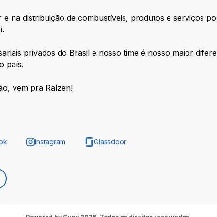
 na distribuição de combustíveis, produtos e serviços por
i.
iais privados do Brasil e nosso time é nosso maior difere
o país.
ão, vem pra Raízen!
ok
Instagram
Glassdoor
Powered by Gupy 2026. Todos os direitos reservados.