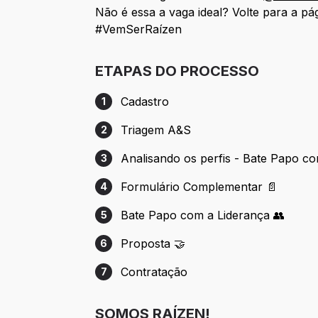
Não é essa a vaga ideal? Volte para a pág
#VemSerRaízen
ETAPAS DO PROCESSO
Cadastro
1
Etapa 1: Cadastro
Triagem A&S
2
Etapa 2: Triagem A&S
Analisando os perfis - Bate Papo c
3
Etapa 3: Analisando os perfis - Bate Pa
Formulário Complementar 📄
4
Etapa 4: Formulário Complementar 📄
Bate Papo com a Liderança 👥
5
Etapa 5: Bate Papo com a Liderança 👥
Proposta 🤝
6
Etapa 6: Proposta 🤝
Contratação
7
Etapa 7: Contratação
SOMOS RAÍZEN!