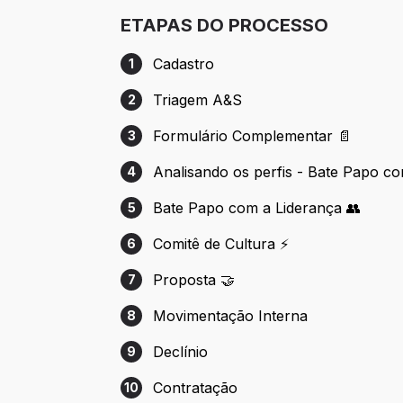
ETAPAS DO PROCESSO
Cadastro
1
Etapa 1: Cadastro
Triagem A&S
2
Etapa 2: Triagem A&S
Formulário Complementar 📄
3
Etapa 3: Formulário Complementar 📄
Analisando os perfis - Bate Papo c
4
Etapa 4: Analisando os perfis - Bate Pa
Bate Papo com a Liderança 👥
5
Etapa 5: Bate Papo com a Liderança 👥
Comitê de Cultura ⚡
6
Etapa 6: Comitê de Cultura ⚡
Proposta 🤝
7
Etapa 7: Proposta 🤝
Movimentação Interna
8
Etapa 8: Movimentação Interna
Declínio
9
Etapa 9: Declínio
Contratação
10
Etapa 10: Contratação