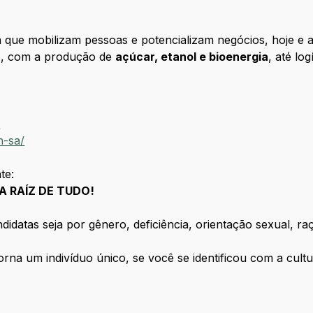
 que mobilizam pessoas e potencializam negócios, hoje e 
a
, com a produção de
açúcar, etanol e bioenergia
, até lo
/
n-sa/
te:
A RAÍZ DE TUDO!
datas seja por gênero, deficiência, orientação sexual, raça
torna um indivíduo único, se você se identificou com a cul