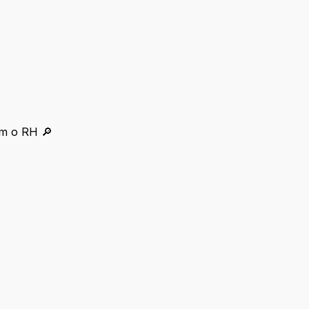
om o RH 🔎
po com o RH 🔎